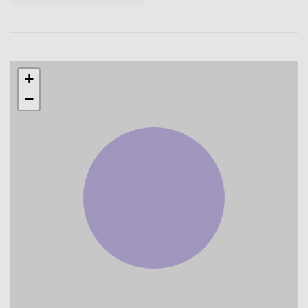
Verfügbarkeit
Mindestaufenthalt
Maximaler Aufenthalt
+
1 Monat
6 Monate
−
Wann möchtest du einziehen?
Dieses Inserat repräsentiert 3 baugleiche Apartments
.
.
Von
.
.
Bis
Verfügbarkeit prüfen