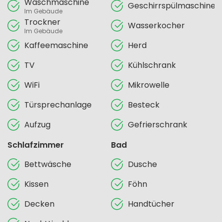
Waschmaschine
Geschirrspülmaschine
Im Gebäude
Trockner
Wasserkocher
Im Gebäude
Kaffeemaschine
Herd
TV
Kühlschrank
WiFi
Mikrowelle
Türsprechanlage
Besteck
Aufzug
Gefrierschrank
Schlafzimmer
Bad
Bettwäsche
Dusche
Kissen
Föhn
Decken
Handtücher