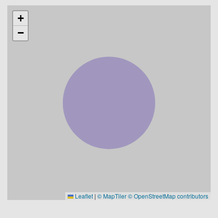
+
−
Leaflet
|
© MapTiler
© OpenStreetMap contributors