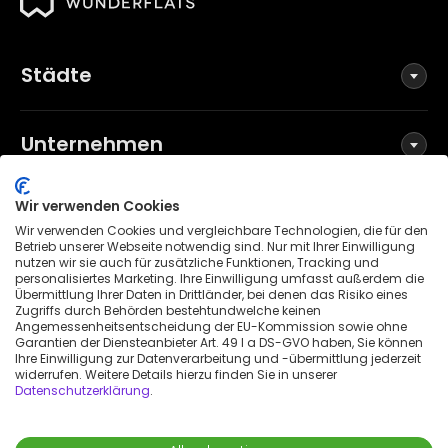
Städte
Unternehmen
Wir verwenden Cookies
Social Media
Wir verwenden Cookies und vergleichbare Technologien, die für den
Betrieb unserer Webseite notwendig sind. Nur mit Ihrer Einwilligung
nutzen wir sie auch für zusätzliche Funktionen, Tracking und
personalisiertes Marketing. Ihre Einwilligung umfasst außerdem die
Übermittlung Ihrer Daten in Drittländer, bei denen das Risiko eines
Allgemeine Geschäftsbedingungen
Zugriffs durch Behörden bestehtundwelche keinen
Datenschutzerklärung
Angemessenheitsentscheidung der EU-Kommission sowie ohne
Garantien der Diensteanbieter Art. 49 I a DS-GVO haben, Sie können
Impressum
Ihre Einwilligung zur Datenverarbeitung und -übermittlung jederzeit
widerrufen. Weitere Details hierzu finden Sie in unserer
Patenthinweis
Datenschutzerklärung
.
Erklärung zur Barrierefreiheit
© 2026 Wunderflats GmbH