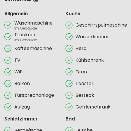
Allgemein
Küche
Waschmaschine
Geschirrspülmaschine
Im Gebäude
Trockner
Wasserkocher
Im Gebäude
Kaffeemaschine
Herd
TV
Kühlschrank
WiFi
Ofen
Balkon
Toaster
Türsprechanlage
Besteck
Aufzug
Gefrierschrank
Schlafzimmer
Bad
Bettwäsche
Dusche