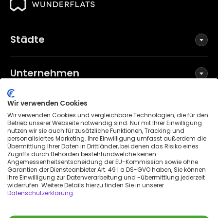
Städte
Unternehmen
Wir verwenden Cookies
Social Media
Wir verwenden Cookies und vergleichbare Technologien, die für den
Betrieb unserer Webseite notwendig sind. Nur mit Ihrer Einwilligung
nutzen wir sie auch für zusätzliche Funktionen, Tracking und
personalisiertes Marketing. Ihre Einwilligung umfasst außerdem die
Übermittlung Ihrer Daten in Drittländer, bei denen das Risiko eines
Allgemeine Geschäftsbedingungen
Zugriffs durch Behörden bestehtundwelche keinen
Datenschutzerklärung
Angemessenheitsentscheidung der EU-Kommission sowie ohne
Garantien der Diensteanbieter Art. 49 I a DS-GVO haben, Sie können
Impressum
Ihre Einwilligung zur Datenverarbeitung und -übermittlung jederzeit
widerrufen. Weitere Details hierzu finden Sie in unserer
Patenthinweis
Datenschutzerklärung
.
Erklärung zur Barrierefreiheit
© 2026 Wunderflats GmbH