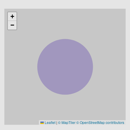
+
−
Leaflet
|
© MapTiler
© OpenStreetMap contributors