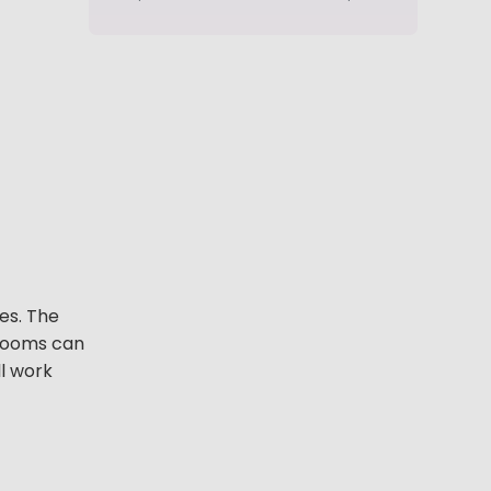
mes. The
drooms can
l work