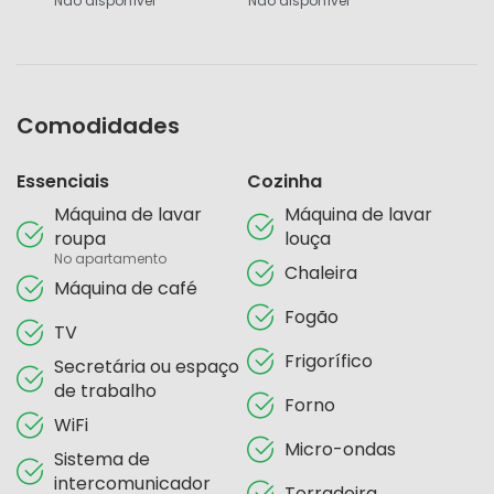
Não disponível
Não disponível
Comodidades
Essenciais
Cozinha
Máquina de lavar
Máquina de lavar
roupa
louça
No apartamento
Chaleira
Máquina de café
Fogão
TV
Frigorífico
Secretária ou espaço
de trabalho
Forno
WiFi
Micro-ondas
Sistema de
intercomunicador
Torradeira