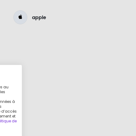
apple
es au
les
g
onnées à
s
ue d’accès
tement et
litique de