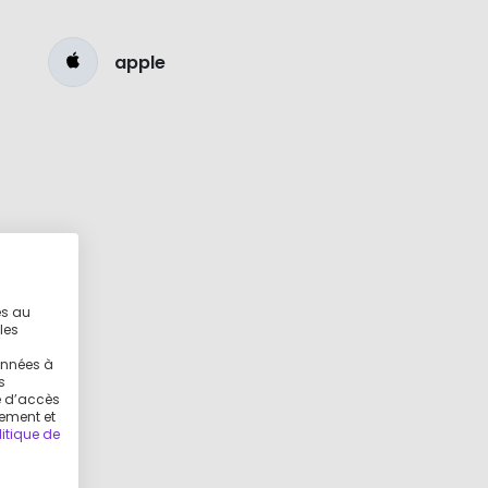
apple
es au
les
g
onnées à
s
ue d’accès
tement et
litique de