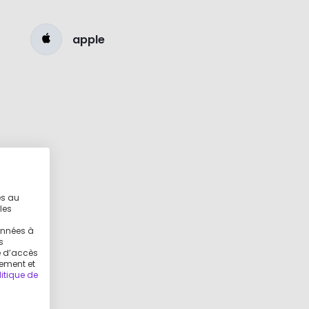
apple
es au
les
g
onnées à
s
ue d’accès
tement et
litique de