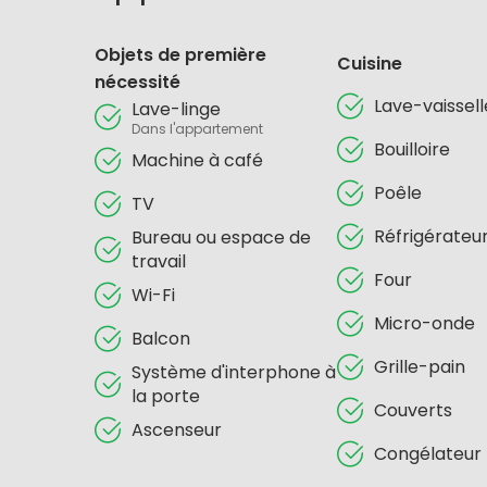
Objets de première
Cuisine
nécessité
Lave-vaissell
Lave-linge
Dans l'appartement
Bouilloire
Machine à café
Poêle
TV
Réfrigérateu
Bureau ou espace de
travail
Four
Wi-Fi
Micro-onde
Balcon
Grille-pain
Système d'interphone à
la porte
Couverts
Ascenseur
Congélateur