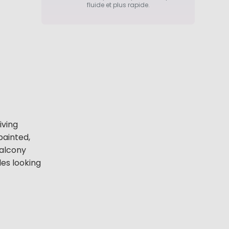
fluide et plus rapide.
iving
painted,
balcony
les looking