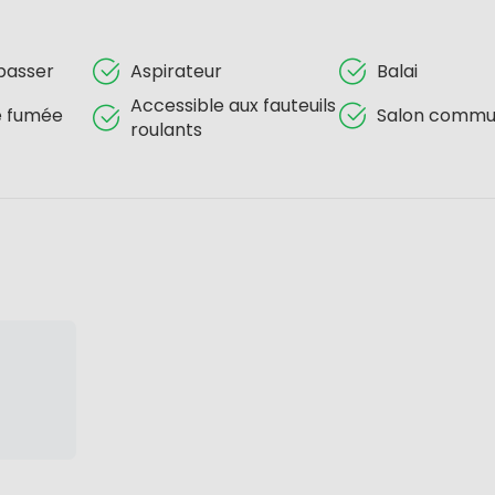
passer
Aspirateur
Balai
Accessible aux fauteuils
e fumée
Salon commu
roulants