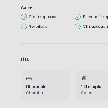
Autre
Fer à repasser
Planche à re
Serpillère
Climatisation
Lits
1 lit double
1 lit simple
Chambre
Salon