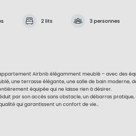
es
2 lits
3 personnes
et appartement Airbnb élégamment meublé – avec des é
ublé, une terrasse élégante, une salle de bain moderne, d
 entièrement équipée qui ne laisse rien à désirer.
duit par son accès sans obstacle, un débarras pratique,
alité qui garantissent un confort de vie...