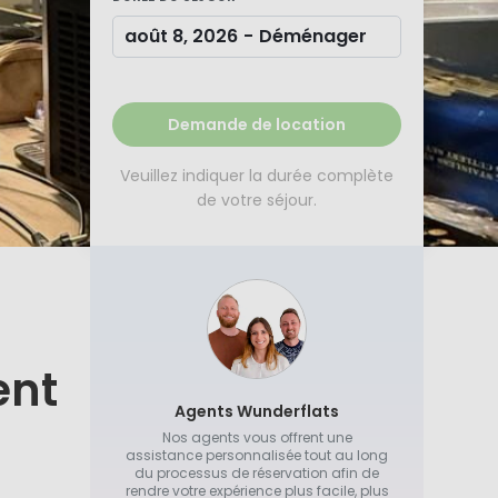
août 8, 2026
-
Déménager
Demande de location
Veuillez indiquer la durée complète
de votre séjour.
ent
Agents Wunderflats
Nos agents vous offrent une
assistance personnalisée tout au long
du processus de réservation afin de
rendre votre expérience plus facile, plus