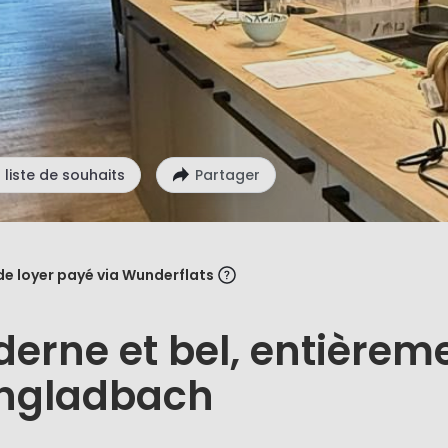
 liste de souhaits
Partager
de loyer payé via Wunderflats
rne et bel, entièrem
ngladbach