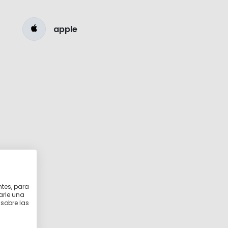
apple
ntes, para
arle una
 sobre las