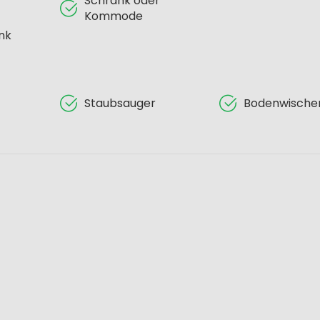
Schrank oder
Kommode
nk
Staubsauger
Bodenwische