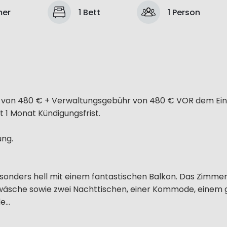
mer
1 Bett
1 Person
hr von 480 € + Verwaltungsgebühr von 480 € VOR dem Ein
it 1 Monat Kündigungsfrist.
ung.
onders hell mit einem fantastischen Balkon. Das Zimmer 
twäsche sowie zwei Nachttischen, einer Kommode, einem
...