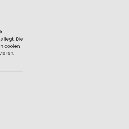
rk
 liegt. Die
en coolen
vieren.