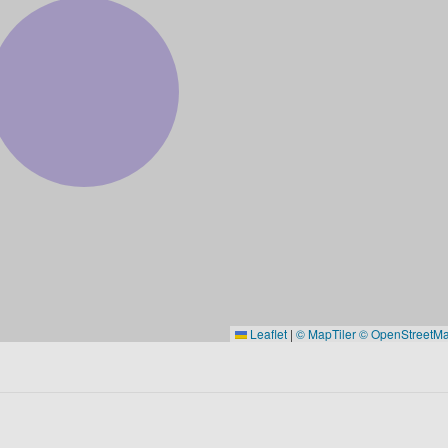
Leaflet
|
© MapTiler
© OpenStreetMap