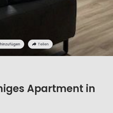
 hinzufügen
Teilen
iges Apartment in