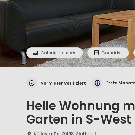
Galerie ansehen
Grundriss
Erste Monats
Vermieter Verifiziert
Helle Wohnung mi
Garten in S-West
Köllestraße, 70193, Stuttgart