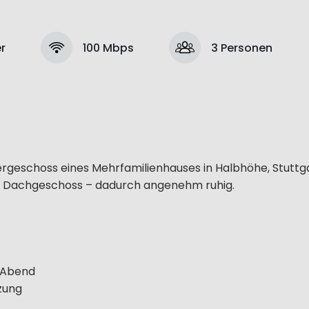
r
100 Mbps
3 Personen
ergeschoss eines Mehrfamilienhauses in Halbhöhe, Stuttg
s Dachgeschoss – dadurch angenehm ruhig.
n Abend
zung