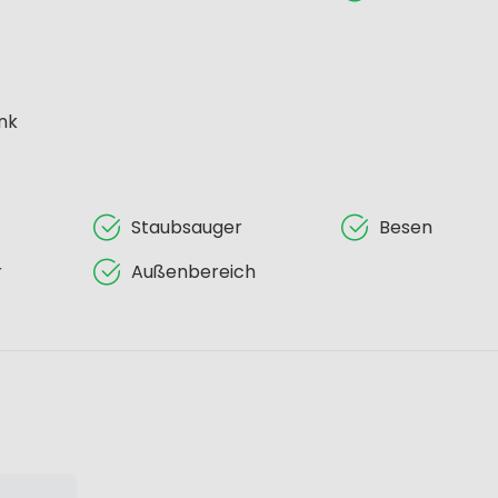
nk
Staubsauger
Besen
r
Außenbereich