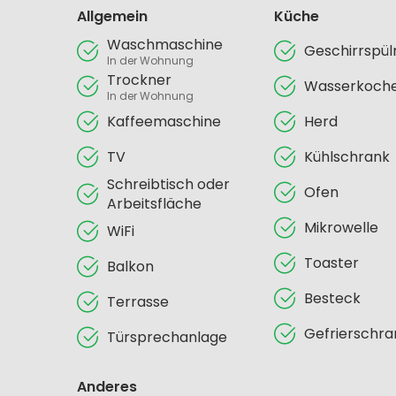
Allgemein
Küche
Waschmaschine
Geschirrspü
In der Wohnung
Trockner
Wasserkoch
In der Wohnung
Kaffeemaschine
Herd
TV
Kühlschrank
Schreibtisch oder
Ofen
Arbeitsfläche
Mikrowelle
WiFi
Toaster
Balkon
Besteck
Terrasse
Gefrierschra
Türsprechanlage
Anderes