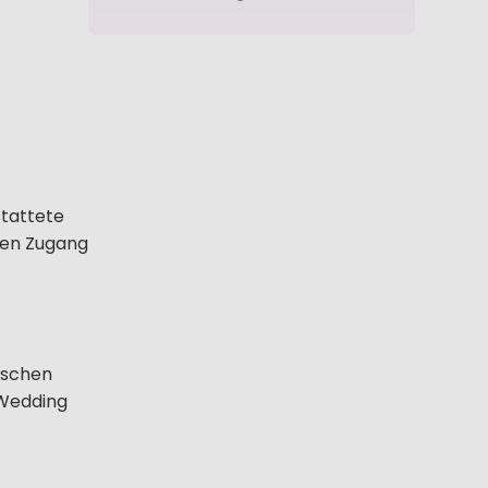
stattete
hen Zugang
rischen
 Wedding