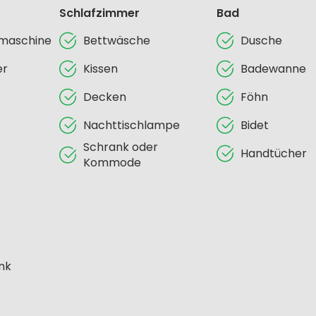
Schlafzimmer
Bad
lmaschine
Bettwäsche
Dusche
er
Kissen
Badewanne
Decken
Föhn
Nachttischlampe
Bidet
Schrank oder
Handtücher
Kommode
nk