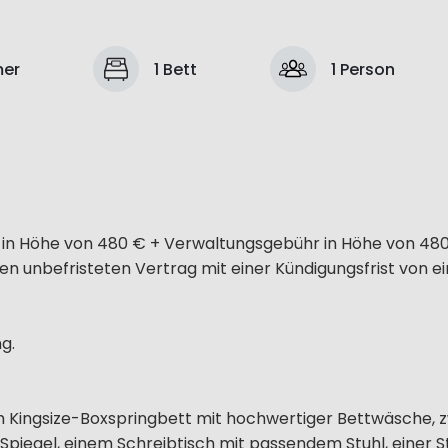
mer
1 Bett
1 Person
hr in Höhe von 480 € + Verwaltungsgebühr in Höhe von 4
inen unbefristeten Vertrag mit einer Kündigungsfrist von 
g.
em Kingsize-Boxspringbett mit hochwertiger Bettwäsche, 
piegel, einem Schreibtisch mit passendem Stuhl, einer 