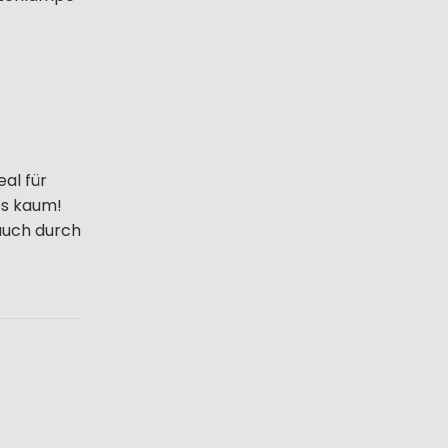
al für
es kaum!
 auch durch