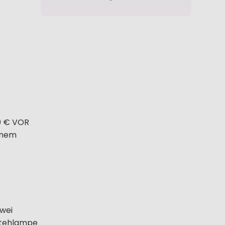
80 € VOR
einem
zwei
Stehlampe