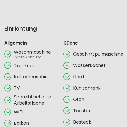
Einrichtung
Allgemein
Küche
Waschmaschine
Geschirrspülmaschine
In der Wohnung
Wasserkocher
Trockner
Kaffeemaschine
Herd
TV
Kühlschrank
Schreibtisch oder
Ofen
Arbeitsfläche
Toaster
WiFi
Besteck
Balkon