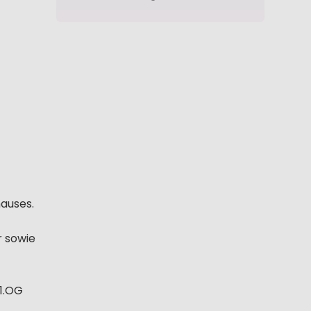
auses.
r sowie
1.OG