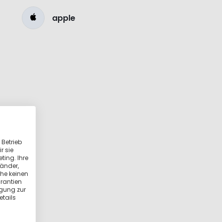
apple
 Betrieb
r sie
ting. Ihre
länder,
he keinen
rantien
igung zur
etails