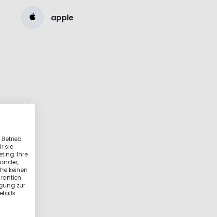
apple
 Betrieb
r sie
ting. Ihre
länder,
he keinen
rantien
igung zur
etails