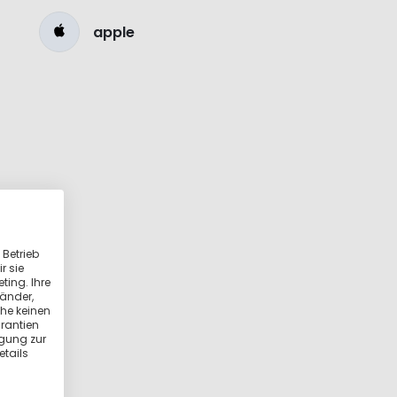
apple
 Betrieb
r sie
ting. Ihre
länder,
he keinen
rantien
igung zur
etails