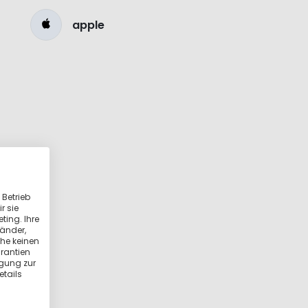
apple
 Betrieb
r sie
ting. Ihre
länder,
he keinen
rantien
igung zur
etails