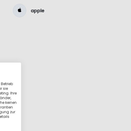
apple
 Betrieb
r sie
ting. Ihre
länder,
he keinen
rantien
igung zur
etails