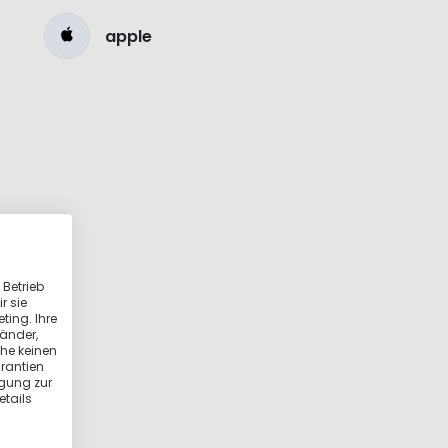
apple
 Betrieb
r sie
ting. Ihre
länder,
he keinen
rantien
igung zur
etails