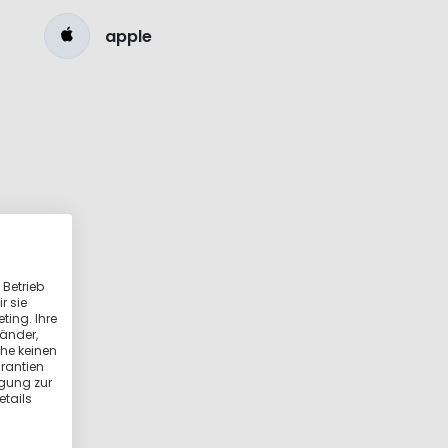
apple
 Betrieb
r sie
ting. Ihre
länder,
he keinen
rantien
igung zur
etails