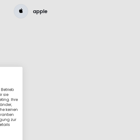
apple
 Betrieb
r sie
ting. Ihre
länder,
he keinen
rantien
igung zur
etails