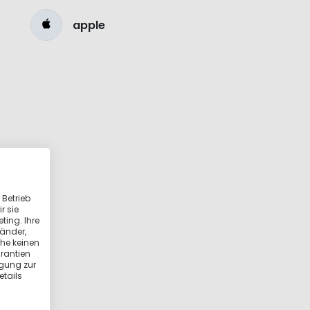
apple
 Betrieb
r sie
ting. Ihre
länder,
he keinen
rantien
igung zur
etails