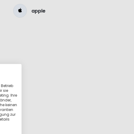
apple
 Betrieb
r sie
ting. Ihre
länder,
he keinen
rantien
igung zur
etails