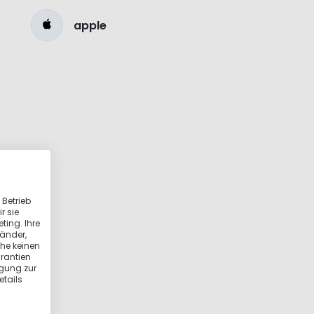
apple
 Betrieb
r sie
ting. Ihre
länder,
he keinen
rantien
igung zur
etails