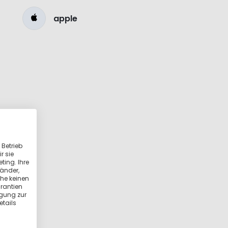
apple
 Betrieb
r sie
ting. Ihre
länder,
he keinen
rantien
igung zur
etails